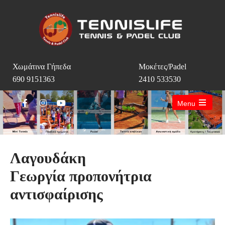
Χωμάτινα Γήπεδα
Μοκέτες/Padel
690 9151363
2410 533530
Menu
Open
the
main
menu
Λαγουδάκη
Γεωργία προπονήτρια
αντισφαίρισης