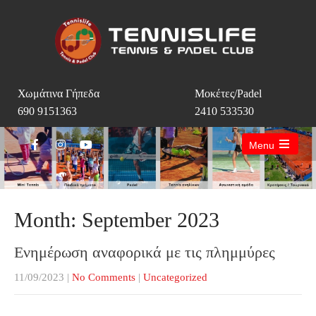
Χωμάτινα Γήπεδα
Μοκέτες/Padel
690 9151363
2410 533530
Menu
Open
the
main
menu
Month:
September 2023
Ενημέρωση αναφορικά με τις πλημμύρες
11/09/2023
|
No Comments
|
Uncategorized