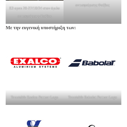
αντισφαίρισης Φοίβος
Ε3 open 26-27/10/24 στον όμιλο
αντισφαίρισης Φοίβος
Με την ευγενική υποστήριξη των:
Tennislife Exalco Partner Logo
Tennislife Babolat Partner Logo