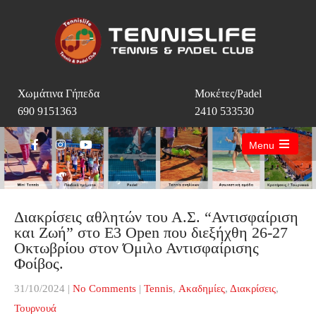
Χωμάτινα Γήπεδα
Μοκέτες/Padel
690 9151363
2410 533530
Menu
Open
the
main
menu
Διακρίσεις αθλητών του Α.Σ. “Αντισφαίριση
και Ζωή” στο Ε3 Open που διεξήχθη 26-27
Οκτωβρίου στον Όμιλο Αντισφαίρισης
Φοίβος.
31/10/2024
|
No Comments
|
Tennis
,
Ακαδημίες
,
Διακρίσεις
,
Τουρνουά