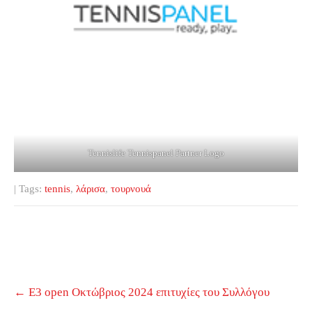
Tennislife Tennispanel Partner Logo
| Tags:
tennis
,
λάρισα
,
τουρνουά
Post
←
Ε3 open Οκτώβριος 2024 επιτυχίες του Συλλόγου
navigation