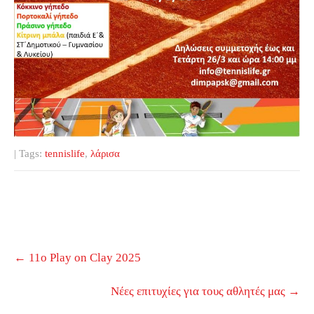
| Tags:
tennislife
,
λάρισα
Post
←
11o Play on Clay 2025
navigation
Νέες επιτυχίες για τους αθλητές μας
→