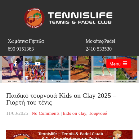
Χωμάτινα Γήπεδα
Μοκέτες/Padel
690 9151363
2410 533530
Menu
Open
the
main
menu
Παιδικό τουρνουά Kids on Clay 2025 –
Γιορτή του τένις
11/03/2025
|
No Comments
|
kids on clay
,
Τουρνουά