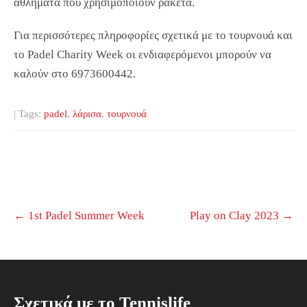
αθλήματα που χρησιμοποιούν ρακέτα.
Για περισσότερες πληροφορίες σχετικά με το τουρνουά και
το Padel Charity Week οι ενδιαφερόμενοι μπορούν να
καλούν στο 6973600442.
| Tags:
padel
,
λάρισα
,
τουρνουά
Post
←
1st Padel Summer Week
Play on Clay 2023
→
navigation
Σχετικά με το Tennislife